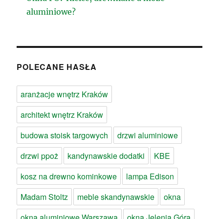
aluminiowe?
POLECANE HASŁA
aranżacje wnętrz Kraków
architekt wnętrz Kraków
budowa stoisk targowych
drzwi aluminiowe
drzwi ppoż
kandynawskie dodatki
KBE
kosz na drewno kominkowe
lampa Edison
Madam Stoltz
meble skandynawskie
okna
okna aluminiowe Warszawa
okna Jelenia Góra