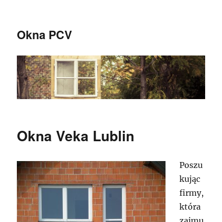
Okna PCV
Okna Veka Lublin
Poszu
kując
firmy,
która
zajmu