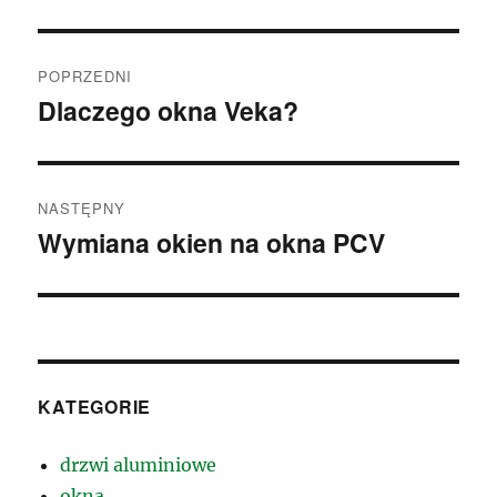
Nawigacja
POPRZEDNI
wpisu
Dlaczego okna Veka?
Poprzedni
wpis:
NASTĘPNY
Wymiana okien na okna PCV
Następny
wpis:
KATEGORIE
drzwi aluminiowe
okna