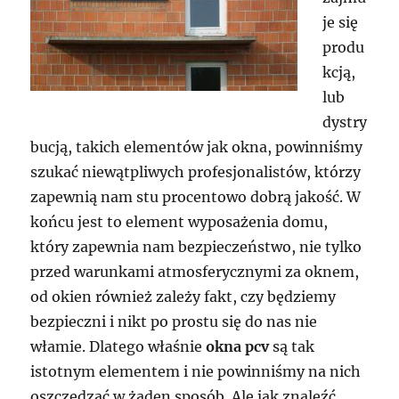
je się
produ
kcją,
lub
dystry
bucją, takich elementów jak okna, powinniśmy
szukać niewątpliwych profesjonalistów, którzy
zapewnią nam stu procentowo dobrą jakość. W
końcu jest to element wyposażenia domu,
który zapewnia nam bezpieczeństwo, nie tylko
przed warunkami atmosferycznymi za oknem,
od okien również zależy fakt, czy będziemy
bezpieczni i nikt po prostu się do nas nie
włamie. Dlatego właśnie
okna pcv
są tak
istotnym elementem i nie powinniśmy na nich
oszczędzać w żaden sposób. Ale jak znaleźć