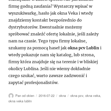
firmę godną zaufania? Wystarczy wpisać w
wyszukiwarkę, hasło jak okna Veka i wtedy
znajdziemy kontakt bezpośrednio do
dystrybutorów. Ewentualnie możemy
spróbować znaleźć ofertę lokalnie, jeśli zależy
nam na czasie. Tego typu firmy lokalne,
szukamy za pomocą haseł jak
okna pcv Lublin
i
wtedy pokazuje nam się katalog, lub strona,
firmy która znajduje się na terenie i w bliskiej
okolicy Lublina. Jeśli nie wiemy dokładnie
czego szukać, warto zawsze zadzwonić i
zapytać profesjonalistów.
Autor
Data
Kategorie
Tagi
Pan od okien
2016-07-22
okna
okna pcv
,
okna veka
,
publikacji
okna veka lublin