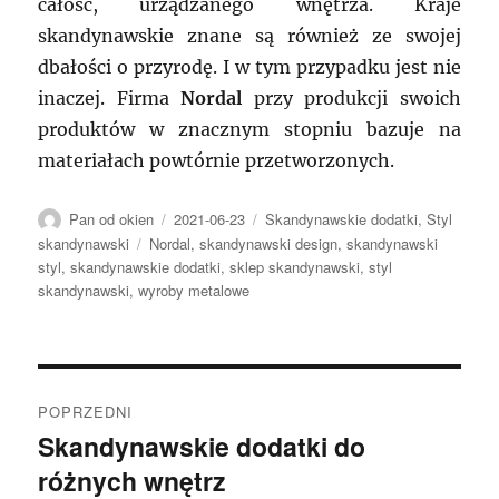
całość, urządzanego wnętrza. Kraje
skandynawskie znane są również ze swojej
dbałości o przyrodę. I w tym przypadku jest nie
inaczej. Firma
Nordal
przy produkcji swoich
produktów w znacznym stopniu bazuje na
materiałach powtórnie przetworzonych.
Autor
Data
Kategorie
Pan od okien
2021-06-23
Skandynawskie dodatki
,
Styl
publikacji
Tagi
skandynawski
Nordal
,
skandynawski design
,
skandynawski
styl
,
skandynawskie dodatki
,
sklep skandynawski
,
styl
skandynawski
,
wyroby metalowe
Nawigacja
POPRZEDNI
wpisu
Skandynawskie dodatki do
Poprzedni
różnych wnętrz
wpis: