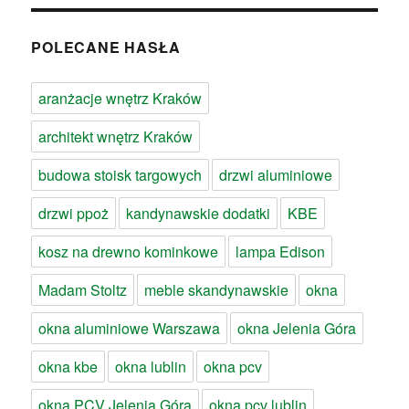
POLECANE HASŁA
aranżacje wnętrz Kraków
architekt wnętrz Kraków
budowa stoisk targowych
drzwi aluminiowe
drzwi ppoż
kandynawskie dodatki
KBE
kosz na drewno kominkowe
lampa Edison
Madam Stoltz
meble skandynawskie
okna
okna aluminiowe Warszawa
okna Jelenia Góra
okna kbe
okna lublin
okna pcv
okna PCV Jelenia Góra
okna pcv lublin