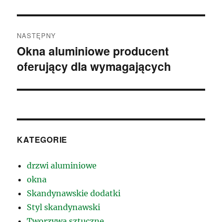
NASTĘPNY
Okna aluminiowe producent
Następny
oferujący dla wymagających
wpis:
KATEGORIE
drzwi aluminiowe
okna
Skandynawskie dodatki
Styl skandynawski
Tworzywa sztuczne