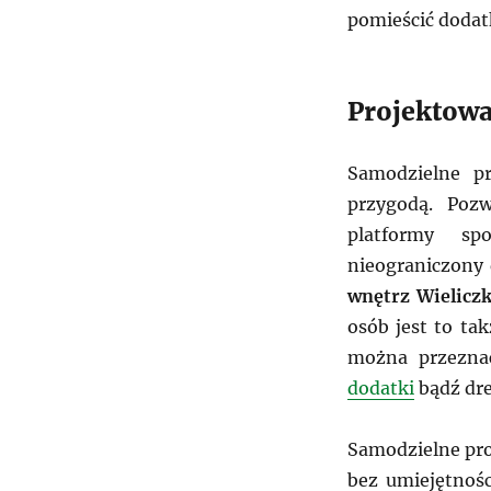
pomieścić dodat
Projektowa
Samodzielne p
przygodą. Poz
platformy sp
nieograniczony 
wnętrz Wielicz
osób jest to ta
można przeznac
dodatki
bądź dr
Samodzielne pro
bez umiejętnośc