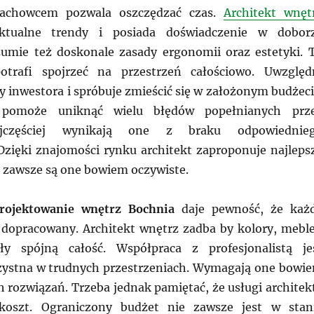
fachowcem pozwala oszczędzać czas.
Architekt wnęt
tualne trendy i posiada doświadczenie w dobor
umie też doskonale zasady ergonomii oraz estetyki. 
otrafi spojrzeć na przestrzeń całościowo. Uwzględ
y inwestora i spróbuje zmieścić się w założonym budżeci
ta pomoże uniknąć wielu błędów popełnianych prz
jczęściej wynikają one z braku odpowiednie
Dzięki znajomości rynku architekt zaproponuje najleps
e zawsze są one bowiem oczywiste.
rojektowanie wnętrz Bochnia
daje pewność, że każ
 dopracowany. Architekt wnętrz zadba by kolory, meble
ły spójną całość. Współpraca z profesjonalistą je
zystna w trudnych przestrzeniach. Wymagają one bowi
 rozwiązań. Trzeba jednak pamiętać, że usługi architek
koszt. Ograniczony budżet nie zawsze jest w stan