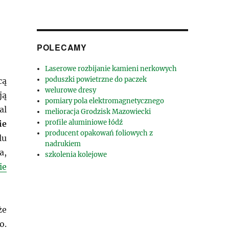
POLECAMY
Laserowe rozbijanie kamieni nerkowych
poduszki powietrzne do paczek
cą
welurowe dresy
ją
pomiary pola elektromagnetycznego
al
melioracja Grodzisk Mazowiecki
profile aluminiowe łódź
ie
producent opakowań foliowych z
lu
nadrukiem
a,
szkolenia kolejowe
ie
że
o.