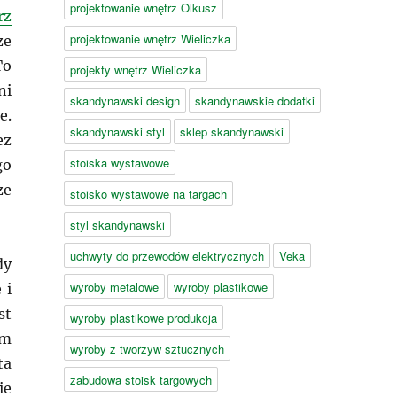
projektowanie wnętrz Olkusz
rz
projektowanie wnętrz Wieliczka
ze
To
projekty wnętrz Wieliczka
ni
skandynawski design
skandynawskie dodatki
e.
skandynawski styl
sklep skandynawski
ez
stoiska wystawowe
go
ze
stoisko wystawowe na targach
styl skandynawski
uchwyty do przewodów elektrycznych
Veka
dy
wyroby metalowe
wyroby plastikowe
 i
st
wyroby plastikowe produkcja
em
wyroby z tworzyw sztucznych
ta
zabudowa stoisk targowych
ie