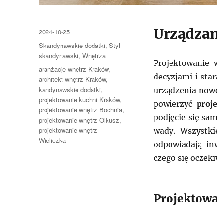
Urządzan
Data
2024-10-25
publikacji
Kategorie
Skandynawskie dodatki
,
Styl
skandynawski
,
Wnętrza
Projektowanie 
Tagi
aranżacje wnętrz Kraków
,
decyzjami i st
architekt wnętrz Kraków
,
kandynawskie dodatki
,
urządzenia nowe
projektowanie kuchni Kraków
,
powierzyć
proj
projektowanie wnętrz Bochnia
,
podjęcie się sam
projektowanie wnętrz Olkusz
,
projektowanie wnętrz
wady. Wszystk
Wieliczka
odpowiadają in
czego się oczeki
Projektowa