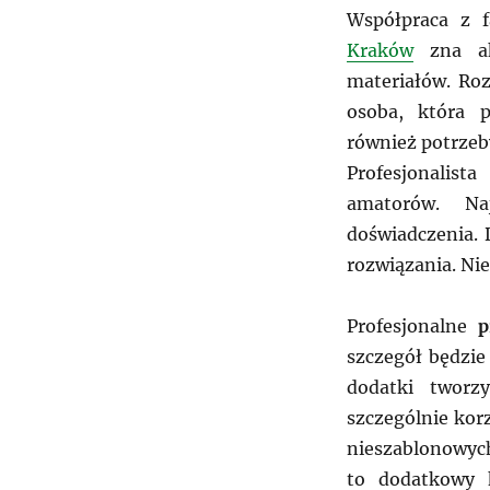
Współpraca z 
Kraków
zna ak
materiałów. Roz
osoba, która p
również potrzeb
Profesjonalis
amatorów. Na
doświadczenia. 
rozwiązania. Ni
Profesjonalne
p
szczegół będzie
dodatki tworzy
szczególnie kor
nieszablonowych
to dodatkowy 