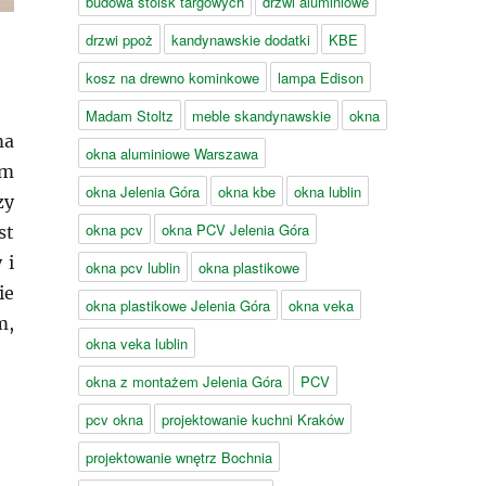
budowa stoisk targowych
drzwi aluminiowe
drzwi ppoż
kandynawskie dodatki
KBE
kosz na drewno kominkowe
lampa Edison
Madam Stoltz
meble skandynawskie
okna
ma
okna aluminiowe Warszawa
em
okna Jelenia Góra
okna kbe
okna lublin
zy
okna pcv
okna PCV Jelenia Góra
st
 i
okna pcv lublin
okna plastikowe
ie
okna plastikowe Jelenia Góra
okna veka
m,
okna veka lublin
okna z montażem Jelenia Góra
PCV
pcv okna
projektowanie kuchni Kraków
projektowanie wnętrz Bochnia