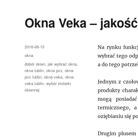
Okna Veka – jakość
Data
2016-06-15
Na rynku funkcj
publikacji
Kategorie
okna
wybrać tego odp
Tagi
dobór okien
,
jak wybrać okna
,
a do tego potrze
okna lublin
,
okna pcv
,
okna
pcv lublin
,
okna veka
,
okna
Jednym z czołow
veka lublin
,
wybór stolarki
okiennej
produkty chara
mogą posiadać
termicznego, a
oziębianiu się p
Drugim plusem 