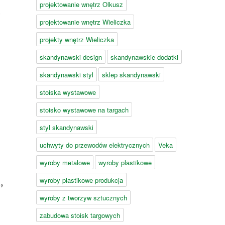
projektowanie wnętrz Olkusz
e
projektowanie wnętrz Wieliczka
projekty wnętrz Wieliczka
skandynawski design
skandynawskie dodatki
skandynawski styl
sklep skandynawski
stoiska wystawowe
stoisko wystawowe na targach
styl skandynawski
uchwyty do przewodów elektrycznych
Veka
wyroby metalowe
wyroby plastikowe
wyroby plastikowe produkcja
,
wyroby z tworzyw sztucznych
zabudowa stoisk targowych