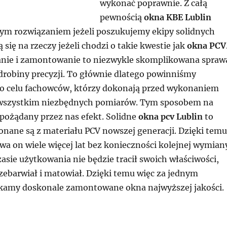
wykonać poprawnie. Z całą
pewnością
okna KBE Lublin
ym rozwiązaniem jeżeli poszukujemy ekipy solidnych
 się na rzeczy jeżeli chodzi o takie kwestie jak
okna PCV
nie i zamontowanie to niezwykle skomplikowana spraw
robiny precyzji. To głównie dlatego powinniśmy
go celu fachowców, którzy dokonają przed wykonaniem
 wszystkim niezbędnych pomiarów. Tym sposobem na
pożądany przez nas efekt. Solidne
okna pcv Lublin
to
onane są z materiału PCV nowszej generacji. Dzięki temu
a on wiele więcej lat bez konieczności kolejnej wymian
sie użytkowania nie będzie tracił swoich właściwości,
rzebarwiał i matowiał. Dzięki temu więc za jednym
amy doskonale zamontowane okna najwyższej jakości.