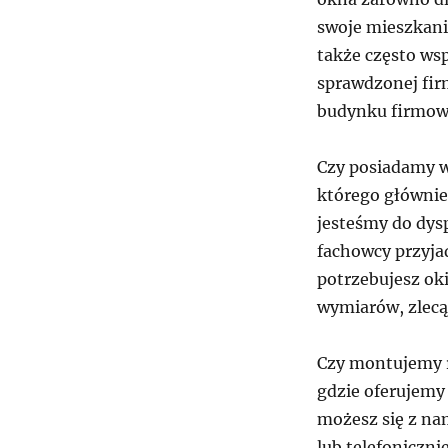
swoje mieszkani
także często ws
sprawdzonej fir
budynku firmo
Czy posiadamy w
którego głównie
jesteśmy do dysp
fachowcy przyjad
potrzebujesz ok
wymiarów, zlecą
Czy montujemy
gdzie oferujemy
możesz się z na
lub telefonicznie