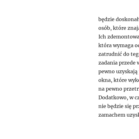
będzie doskonał
osób, które znają
Ich zdemontowa
która wymaga od
zatrudnić do te
zadania przede
pewno uzyskają 
okna, które wyk
na pewno przetrw
Dodatkowo, w cza
nie będzie się p
zamachem uzysk