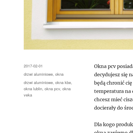
Data
2017-02-01
Okna pcv posiada
publikacji
Kategorie
drzwi aluminiowe
,
okna
decydujesz się n
Tagi
drzwi aluminiowe
,
okna kbe
,
będą chronić ci
okna lublin
,
okna pcv
,
okna
temperatura na 
veka
chcesz mieć cisz
docierały do śro
Dla kogo produ
okna zarówno dl