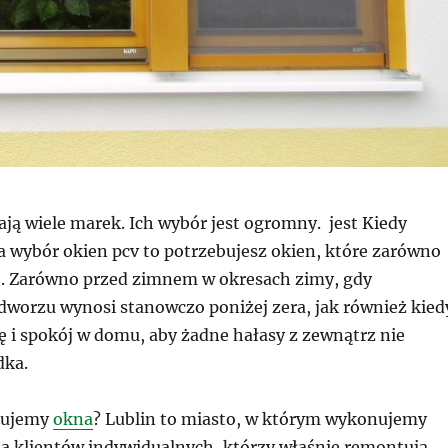
ją wiele marek. Ich wybór jest ogromny. jest Kiedy
a wybór okien pcv to potrzebujesz okien, które zarówno
ę . Zarówno przed zimnem w okresach zimy, gdy
dworzu wynosi stanowczo poniżej zera, jak również kied
ę i spokój w domu, aby żadne hałasy z zewnątrz nie
dka.
kujemy
okna
? Lublin to miasto, w którym wykonujemy
a klientów indywidualnych, którzy właśnie remontują