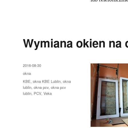
Wymiana okien na
Data
2016-08-30
publikacji
Kategorie
okna
Tagi
KBE
,
okna KBE Lublin
,
okna
lublin
,
okna pcv
,
okna pcv
lublin
,
PCV
,
Veka