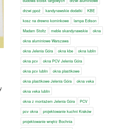
budowa stoisk targowych
drzwi aluminiowe
drzwi ppoż
kandynawskie dodatki
KBE
kosz na drewno kominkowe
lampa Edison
Madam Stoltz
meble skandynawskie
okna
okna aluminiowe Warszawa
okna Jelenia Góra
okna kbe
okna lublin
okna pcv
okna PCV Jelenia Góra
okna pcv lublin
okna plastikowe
okna plastikowe Jelenia Góra
okna veka
y
okna veka lublin
okna z montażem Jelenia Góra
PCV
pcv okna
projektowanie kuchni Kraków
projektowanie wnętrz Bochnia