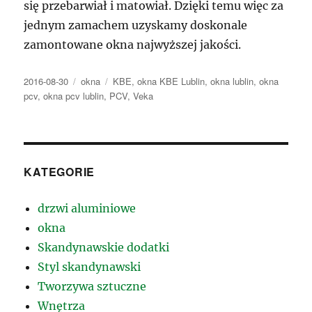
się przebarwiał i matowiał. Dzięki temu więc za
jednym zamachem uzyskamy doskonale
zamontowane okna najwyższej jakości.
Data
Kategorie
Tagi
2016-08-30
okna
KBE
,
okna KBE Lublin
,
okna lublin
,
okna
publikacji
pcv
,
okna pcv lublin
,
PCV
,
Veka
KATEGORIE
drzwi aluminiowe
okna
Skandynawskie dodatki
Styl skandynawski
Tworzywa sztuczne
Wnętrza