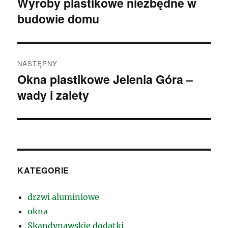
Wyroby plastikowe niezbędne w
Poprzedni
budowie domu
wpis:
NASTĘPNY
Okna plastikowe Jelenia Góra –
Następny
wady i zalety
wpis:
KATEGORIE
drzwi aluminiowe
okna
Skandynawskie dodatki