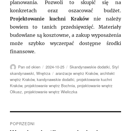
planowania. Pozwoli to skupić się na
konkretach oraz oszacować budżet.
Projektowanie kuchni Kraków
nie należy
bowiem to tanich przedsięwzięć. Materiały
budowlane są kosztowne, a zakup wyposażenia
może szybko wyczerpać dostępne środki
finansowe.
Autor
Data
Kategorie
Pan od okien
2024-10-25
Skandynawskie dodatki
,
Styl
publikacji
Tagi
skandynawski
,
Wnętrza
aranżacje wnętrz Kraków
,
architekt
wnętrz Kraków
,
kandynawskie dodatki
,
projektowanie kuchni
Kraków
,
projektowanie wnętrz Bochnia
,
projektowanie wnętrz
Olkusz
,
projektowanie wnętrz Wieliczka
Nawigacja
POPRZEDNI
wpisu